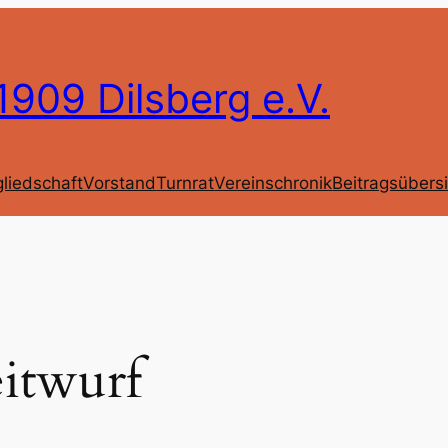
909 Dilsberg e.V.
gliedschaft
Vorstand
Turnrat
Vereinschronik
Beitragsübers
itwurf