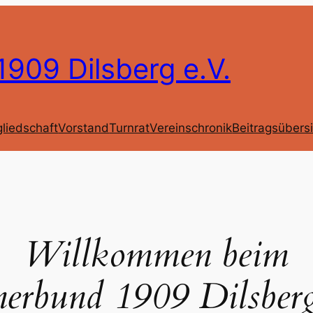
909 Dilsberg e.V.
gliedschaft
Vorstand
Turnrat
Vereinschronik
Beitragsübers
Willkommen beim
erbund 1909 Dilsberg