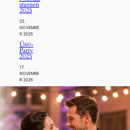
Sturnen
2025
22.
NOVEMBE
R 2025
Ü60-
Party
2025
17.
NOVEMBE
R 2025
Tanzku
Rs
Salsa/Ba
Chata
10.
NOVEMBE