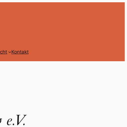
icht
Kontakt
 e.V.