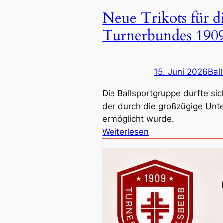
K
Neue Trikots für d
i
n
Turnerbundes 1909
d
e
r
15. Juni 2026
Bal
w
Die Ballsportgruppe durfte sic
e
der durch die großzügige Unte
t
ermöglicht wurde.
t
:
Weiterlesen
k
N
a
e
m
u
p
e
f
T
2
r
0
i
2