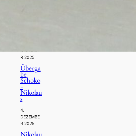
In
Dilsber
G – Für
Groß
Und
Klein!
12.
DEZEMBE
R 2025
Überga
Be
Schoko
-
Nikolau
S
4.
DEZEMBE
R 2025
Nikolau