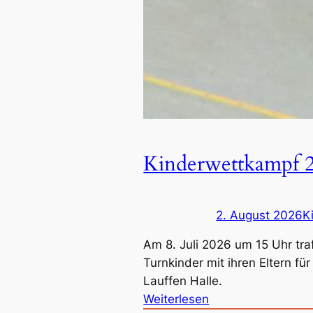
Kinderwettkampf 
2. August 2026
K
Am 8. Juli 2026 um 15 Uhr traf
Turnkinder mit ihren Eltern f
Lauffen Halle.
:
Weiterlesen