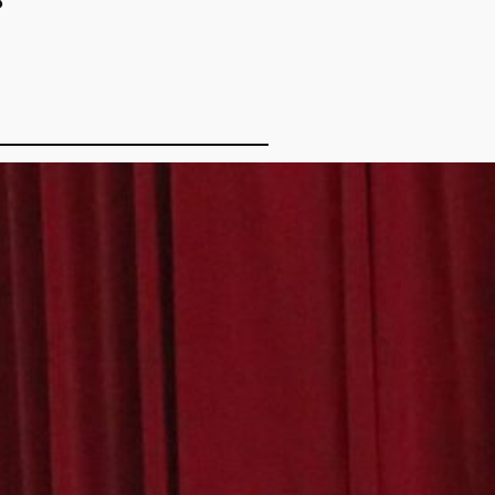
e Website
rchsuchen
Suchen
Letzte
Beiträ