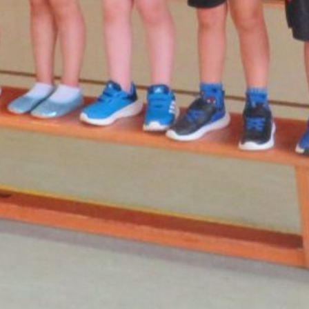
Turner
Bundes
1909
Dilsber
G
30. MAI
2026
Tanzen
Für
Paare
Jeden
Alters –
Gemei
Nsam In
Beweg
Ung!
30. MAI
2026
Tanzen