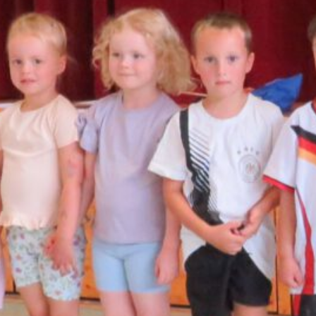
ge
2.
AUGUST
2026
Kinder
Wettka
Mpf
2026
15. JUNI
2026
Neue
Trikots
Für Die
Ballspor
Tgruppe
Des