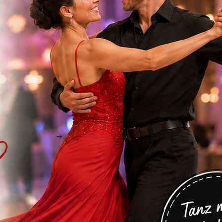
R 2025
Fitness-
Worko
Ut
16. JULI
2025
Kinder
Wettka
Mpf
2025
NEXT
→