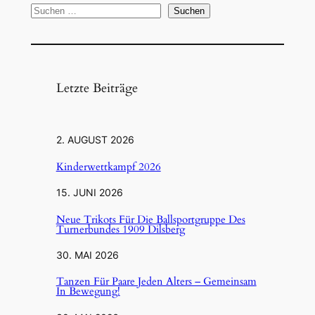
r
S
Suchen
w
u
e
c
t
h
t
e
Letzte Beiträge
k
n
a
m
2. AUGUST 2026
p
Kinderwettkampf 2026
f
15. JUNI 2026
Neue Trikots Für Die Ballsportgruppe Des
Turnerbundes 1909 Dilsberg
30. MAI 2026
Tanzen Für Paare Jeden Alters – Gemeinsam
In Bewegung!