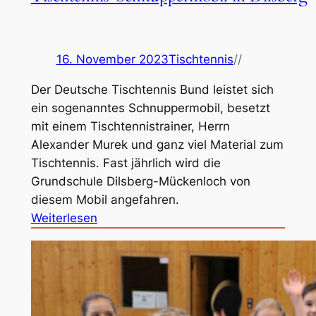
16. November 2023
Tischtennis
//
Der Deutsche Tischtennis Bund leistet sich
ein sogenanntes Schnuppermobil, besetzt
mit einem Tischtennistrainer, Herrn
Alexander Murek und ganz viel Material zum
Tischtennis. Fast jährlich wird die
Grundschule Dilsberg-Mückenloch von
diesem Mobil angefahren.
:
Weiterlesen
T
i
s
c
h