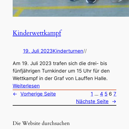
p
r
o
g
Kinderwettkampf
r
a
m
19. Juli 2023
Kinderturnen
//
m
Am 19. Juli 2023 trafen sich die drei- bis
2
fünfjährigen Turnkinder um 15 Uhr für den
0
Wettkampf in der Graf von Lauffen Halle.
2
:
Weiterlesen
3
K
←
Vorherige Seite
1
…
4
5
6
7
i
Nächste Seite
→
n
d
Die Website durchsuchen
e