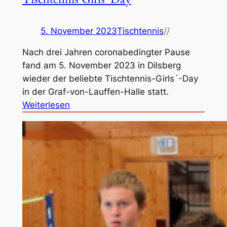
o
b
5. November 2023
Tischtennis
//
i
l
Nach drei Jahren coronabedingter Pause
i
fand am 5. November 2023 in Dilsberg
n
wieder der beliebte Tischtennis-Girls´-Day
D
in der Graf-von-Lauffen-Halle statt.
i
:
Weiterlesen
l
T
s
i
b
s
e
c
r
h
g
t
e
n
n